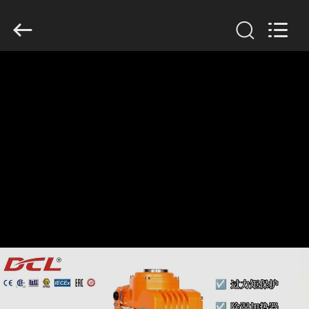
Dynamic
Corporation
Limited.
All
Rights
Reserved.
ДОМ
ПРОДУКТЫ
VR
-
ШОУ
О
НАС