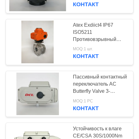
ПУТЕШЕСТВИЕ
КОНТАКТ
ФАБРИКИ
Atex Exdiict4 IP67
ПРОВЕРКА
ISO5211
Противовзрывный
КАЧЕСТВА
электрический
MOQ:1 шт.
исполнитель для
КОНТАКТ
СВЯЖИТЕСЬ
шарового клапана
МЫ
Пассивный контактный
переключатель AC
СПРОСИТЕ
Butterfly Valve 3-
фазный исполнитель
ЦИТАТУ
MOQ:1 PC
КОНТАКТ
中
Устойчивость к влаге
文
CE/CSA 30S/1000Nm