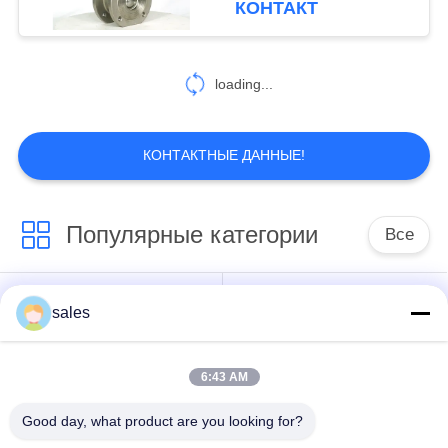
КОНТАКТ
loading...
КОНТАКТНЫЕ ДАННЫЕ!
Популярные категории
Все
Многоразовый
sales
Четверть поворота
приводящий
6:43 AM
Взрывозащитный
Умный
электрический
электрический
Good day, what product are you looking for?
приводы
приводы