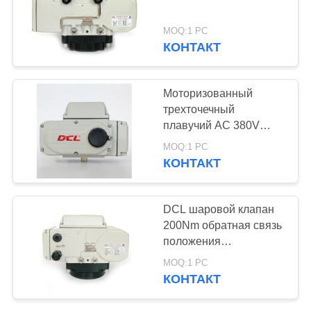
官
MOQ:1 PC
网
КОНТАКТ
КАРТА
Моторизованный
трехточечный
САЙТА
плавучий AC 380V
трехфазный
MOQ:1 PC
PRIVACY
приводящий
КОНТАКТ
POLICY
DCL шаровой клапан
200Nm обратная связь
положения
неисправность
MOQ:1 PC
безопасный
КОНТАКТ
электрический
исполнитель