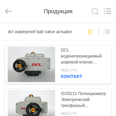
Dynamic
Corporation
Limited.
Продукция
All
Rights
Reserved.
ДОМ
dcl waterproof ball valve actuator
ПРОДУКТЫ
DCL
водонепроницаемый
VR
шаровой клапан
-
AC220V 1600Nm 3-
MOQ:1 PC
фазный приводящий
ШОУ
КОНТАКТ
О
ISO5211 Потенциометр
Электрический
НАС
трехфазный
приводящий AC380V
MOQ:1 PC