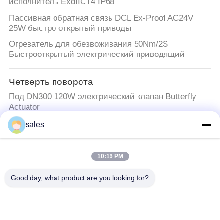
исполнитель ExdIICT4 IP68
Пассивная обратная связь DCL Ex-Proof AC24V
25W быстро открытый приводы
Огреватель для обезвоживания 50Nm/2S
Быстрооткрытый электрический приводящий
Четверть поворота
Под DN300 120W электрический клапан Butterfly
Actuator
sales
Многоразовый приводящий
НЕМА 4X Мини ПВХ Диафрагматический клапан с
10:16 PM
многоразовым приводом
Good day, what product are you looking for?
Взрывозащитный электрический приводы
ExdIIC T4 компактный электропривод, защищенный
от взрывов IP68