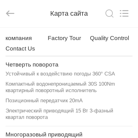
Dynamic
Corporation
Limited.
Карта сайта
All
Rights
Reserved.
ДОМ
компания
Factory Tour
Quality Control
Contact Us
ПРОДУКТЫ
Четверть поворота
VR
Устойчивый к воздействию погоды 360° CSA
-
Компактный водонепроницаемый 30S 100Nm
ШОУ
квартирный поворотный исполнитель
Позиционный передатчик 20mA
О
Электрический приводящий 15 Вт 3-фазный
квартал поворота
НАС
Многоразовый приводящий