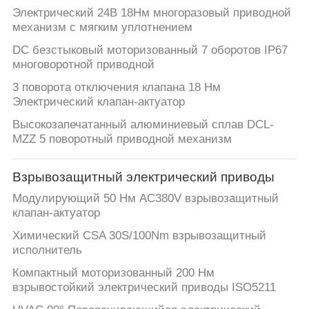
ПУТЕШЕСТВИЕ
Электрический 24В 18Нм многоразовый приводной
ФАБРИКИ
механизм с мягким уплотнением
DC безстыковый моторизованный 7 оборотов IP67
многоворотной приводной
ПРОВЕРКА
3 поворота отключения клапана 18 Нм
КАЧЕСТВА
Электрический клапан-актуатор
Высокозапечатанный алюминиевый сплав DCL-
СВЯЖИТЕСЬ
MZZ 5 поворотный приводной механизм
МЫ
Взрывозащитный электрический приводы
Модулирующий 50 Нм AC380V взрывозащитный
СПРОСИТЕ
клапан-актуатор
ЦИТАТУ
Химический CSA 30S/100Nm взрывозащитный
исполнитель
中
Компактный моторизованный 200 Нм
взрывостойкий электрический приводы ISO5211
文