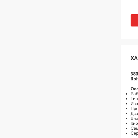
ХА
380
Ro
Ос
Раб
Тип
Изо
Про
Два
Виз
Кно
Сам
Сер