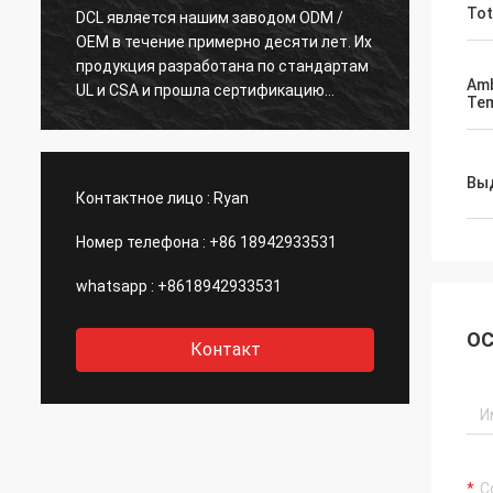
Tot
DCL является нашим заводом ODM /
С 15 л
OEM в течение примерно десяти лет. Их
очень
продукция разработана по стандартам
DCL ст
Amb
у
UL и CSA и прошла сертификацию
их сот
Tem
CSA.Очень немногие китайские
проду
производители могут производить
экспе
стандартные американские
подтв
Вы
электрические актуаторы такого
улучш
Контактное лицо :
Ryan
хорошего качества.Мы ожидаем, что
замеч
DCL сможет поддерживать инновации.
для а
Номер телефона :
+86 18942933531
whatsapp :
+8618942933531
ОС
Контакт