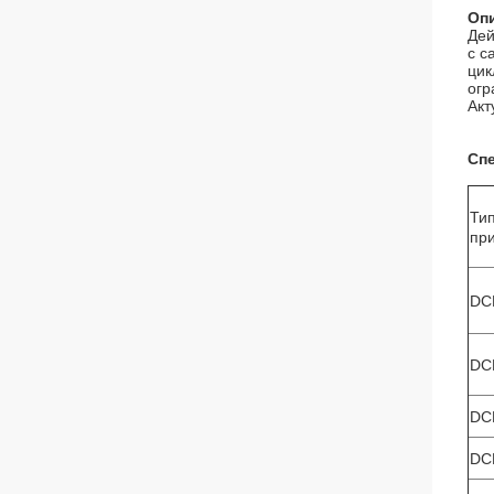
Оп
Дей
с с
цик
огр
Акт
Сп
Ти
пр
DC
DC
DC
DC