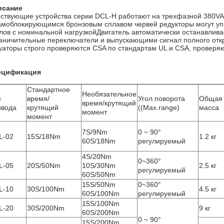
исание
ствующие устройства серии DCL-H работают на трехфазной 380VA
амоблокирующимся бронзовым сплавом червей редукторы могут уп
лов с номинальной нагрузкойДвигатель автоматически останавли
аничительные переключатели и выпускающими сигнал полного откры
уаторы строго проверяются CSA по стандартам UL и CSA, проверя
ецификация
Стандартное
Необязательное
п
время/
Угол поворота
Общая
время/крутящий
ивода
крутящий
((Max.range)
масса
момент
момент
7S/9Nm
0 ~ 90°
L-02
15S/18Nm
1.2 кг
60S/18Nm
регулируемый
4S/20Nm
0~360°
L-05
20S/50Nm
10S/30Nm
2.5 кг
регулируемый
60S/50Nm
15S/50Nm
0~360°
L-10
30S/100Nm
4.5 кг
60S/100Nm
регулируемый
15S/100Nm
L-20
30S/200Nm
9 кг
60S/200Nm
0 ~ 90°
15S/200Nm