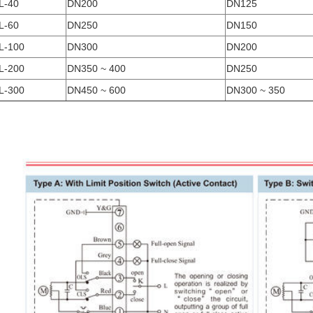
L-40
DN200
DN125
L-60
DN250
DN150
L-100
DN300
DN200
L-200
DN350 ~ 400
DN250
L-300
DN450 ~ 600
DN300 ~ 350