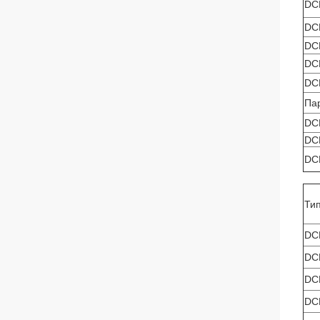
DC
DC
DC
DC
DC
Па
DC
DC
DC
Ти
DC
DC
DC
DC