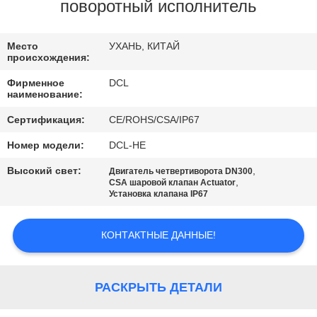
ПУТЕШЕСТВИЕ
поворотный исполнитель
ФАБРИКИ
Место
УХАНЬ, КИТАЙ
происхождения:
ПРОВЕРКА
Фирменное
DCL
КАЧЕСТВА
наименование:
Сертификация:
CE/ROHS/CSA/IP67
СВЯЖИТЕСЬ
Номер модели:
DCL-HE
МЫ
Высокий свет:
,
Двигатель четвертиворота DN300
,
CSA шаровой клапан Actuator
Установка клапана IP67
СПРОСИТЕ
ЦИТАТУ
КОНТАКТНЫЕ ДАННЫЕ!
中
РАСКРЫТЬ ДЕТАЛИ
文