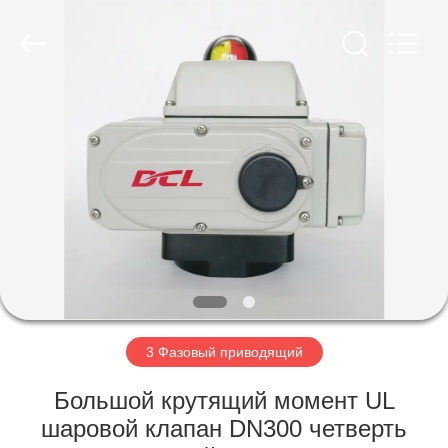
Dynamic
Corporation
Limited.
All
Rights
Reserved.
ДОМ
ПРОДУКТЫ
VR
-
ШОУ
О
3 Фазовый приводящий
НАС
Большой крутящий момент UL
шаровой клапан DN300 четверть