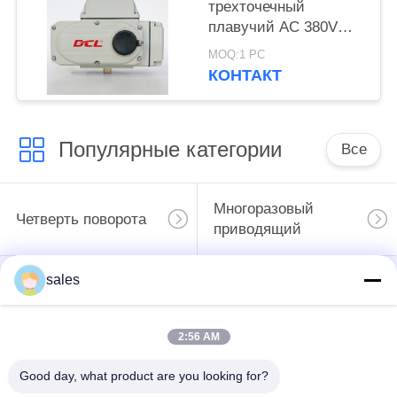
трехточечный
плавучий AC 380V
трехфазный
MOQ:1 PC
приводящий
КОНТАКТ
Популярные категории
Все
Многоразовый
Четверть поворота
приводящий
sales
Взрывозащитный
Умный
электрический
электрический
приводы
приводы
2:56 AM
Неисправность
Good day, what product are you looking for?
Компактный
безопасного