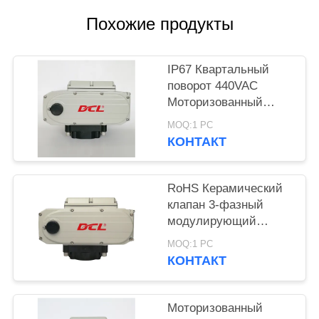
官
Похожие продукты
网
IP67 Квартальный
поворот 440VAC
КАРТА
Моторизованный
САЙТА
клапанный
MOQ:1 PC
приводящий
КОНТАКТ
PRIVACY
POLICY
RoHS Керамический
клапан 3-фазный
модулирующий
клапан
MOQ:1 PC
КОНТАКТ
Моторизованный