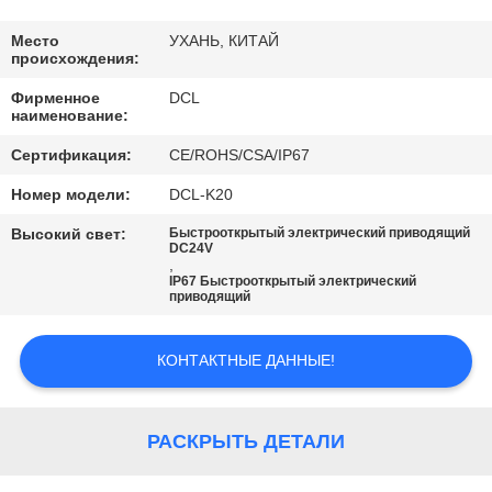
ПУТЕШЕСТВИЕ
ФАБРИКИ
Место
УХАНЬ, КИТАЙ
происхождения:
Фирменное
DCL
ПРОВЕРКА
наименование:
КАЧЕСТВА
Сертификация:
CE/ROHS/CSA/IP67
Номер модели:
DCL-K20
СВЯЖИТЕСЬ
Высокий свет:
Быстрооткрытый электрический приводящий
МЫ
DC24V
,
IP67 Быстрооткрытый электрический
приводящий
СПРОСИТЕ
ЦИТАТУ
КОНТАКТНЫЕ ДАННЫЕ!
中
РАСКРЫТЬ ДЕТАЛИ
文