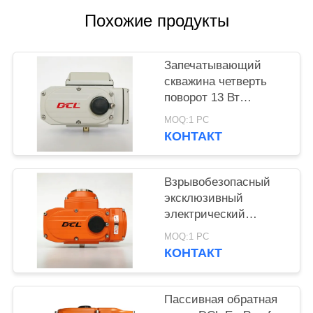
官
Похожие продукты
网
Запечатывающий
скважина четверть
КАРТА
поворот 13 Вт
САЙТА
быстрый открытый
MOQ:1 PC
электрический
КОНТАКТ
приводы
PRIVACY
POLICY
Взрывобезопасный
эксклюзивный
электрический
исполнитель ExdIICT4
MOQ:1 PC
IP68
КОНТАКТ
Пассивная обратная