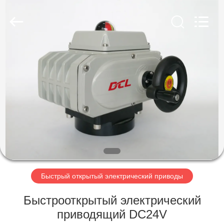
Dynamic
Corporation
Limited.
All
Rights
Reserved.
ДОМ
ПРОДУКТЫ
VR
-
ШОУ
О
Быстрый открытый электрический приводы
НАС
Быстрооткрытый электрический
приводящий DC24V