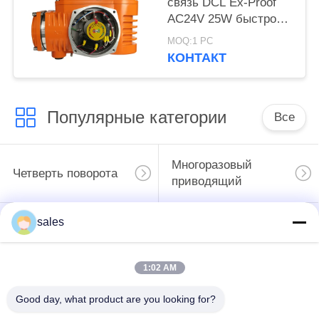
связь DCL Ex-Proof
AC24V 25W быстро
открытый приводы
MOQ:1 PC
КОНТАКТ
Популярные категории
Все
Многоразовый
Четверть поворота
приводящий
sales
Взрывозащитный
Умный
электрический
электрический
приводы
приводы
1:02 AM
Неисправность
Good day, what product are you looking for?
Компактный
безопасного