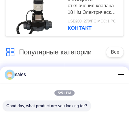
отключения клапана
18 Нм Электрический
клапан-актуатор
USD200~270/PC MOQ:1 PC
КОНТАКТ
Популярные категории
Все
Многоразовый
Четверть поворота
sales
приводящий
5:51 PM
Взрывозащитный
Умный
электрический
электрический
Good day, what product are you looking for?
приводы
приводы
Неисправность