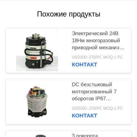
官
Похожие продукты
网
Электрический 24В
КАРТА
18Нм многоразовый
приводной механизм
САЙТА
с мягким
USD200~270/PC MOQ:1 PC
уплотнением
КОНТАКТ
PRIVACY
POLICY
DC безстыковый
моторизованный 7
оборотов IP67
многоворотной
USD200~270/PC MOQ:1 PC
приводной
КОНТАКТ
3 поворота