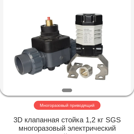
Dynamic
Corporation
Limited.
All
Rights
Reserved.
ДОМ
ПРОДУКТЫ
VR
-
ШОУ
О
Многоразовый приводящий
НАС
3D клапанная стойка 1,2 кг SGS
многоразовый электрический