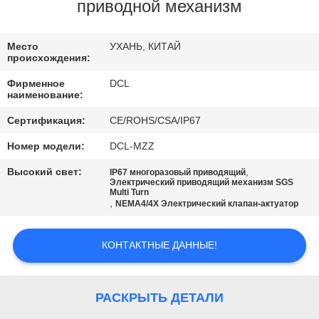
ПУТЕШЕСТВИЕ
приводной механизм
ФАБРИКИ
Место
УХАНЬ, КИТАЙ
происхождения:
ПРОВЕРКА
Фирменное
DCL
КАЧЕСТВА
наименование:
Сертификация:
CE/ROHS/CSA/IP67
СВЯЖИТЕСЬ
Номер модели:
DCL-MZZ
МЫ
Высокий свет:
,
IP67 многоразовый приводящий
Электрический приводящий механизм SGS
Multi Turn
,
NEMA4/4X Электрический клапан-актуатор
СПРОСИТЕ
ЦИТАТУ
КОНТАКТНЫЕ ДАННЫЕ!
中
РАСКРЫТЬ ДЕТАЛИ
文