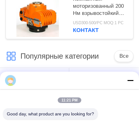
моторизованный 200
Нм взрывостойкий
электрический
USD300-500/PC MOQ:1 PC
приводы ISO5211
КОНТАКТ
Популярные категории
Все
Многоразовый
Четверть поворота
приводящий
11:21 PM
Взрывозащитный
Умный
электрический
электрический
Good day, what product are you looking for?
приводы
приводы
Неисправность