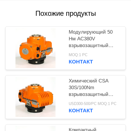
官
Похожие продукты
网
Модулирующий 50
КАРТА
Нм AC380V
взрывозащитный
САЙТА
клапан-актуатор
MOQ:1 PC
КОНТАКТ
PRIVACY
POLICY
Химический CSA
30S/100Nm
взрывозащитный
исполнитель
USD300-500/PC MOQ:1 PC
КОНТАКТ
Компактный