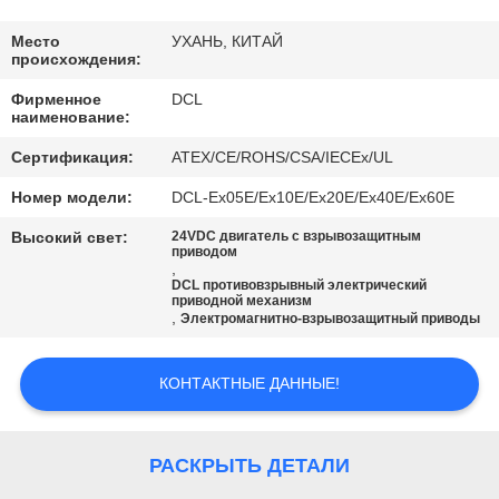
ПУТЕШЕСТВИЕ
ФАБРИКИ
Место
УХАНЬ, КИТАЙ
происхождения:
Фирменное
DCL
ПРОВЕРКА
наименование:
КАЧЕСТВА
Сертификация:
ATEX/CE/ROHS/CSA/IECEx/UL
Номер модели:
DCL-Ex05E/Ex10E/Ex20E/Ex40E/Ex60E
СВЯЖИТЕСЬ
Высокий свет:
24VDC двигатель с взрывозащитным
МЫ
приводом
,
DCL противовзрывный электрический
приводной механизм
,
Электромагнитно-взрывозащитный приводы
СПРОСИТЕ
ЦИТАТУ
КОНТАКТНЫЕ ДАННЫЕ!
中
РАСКРЫТЬ ДЕТАЛИ
文