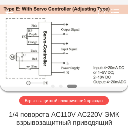
Dynamic
Corporation
Limited.
All
Rights
Reserved.
ДОМ
ПРОДУКТЫ
VR
-
ШОУ
О
Взрывозащитный электрический приводы
НАС
1/4 поворота AC110V AC220V ЭМК
взрывозащитный приводящий