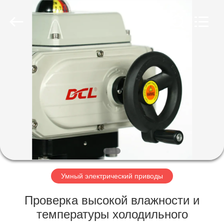
Dynamic
Corporation
Limited.
All
Rights
Reserved.
ДОМ
ПРОДУКТЫ
VR
-
ШОУ
О
Умный электрический приводы
НАС
Проверка высокой влажности и
температуры холодильного