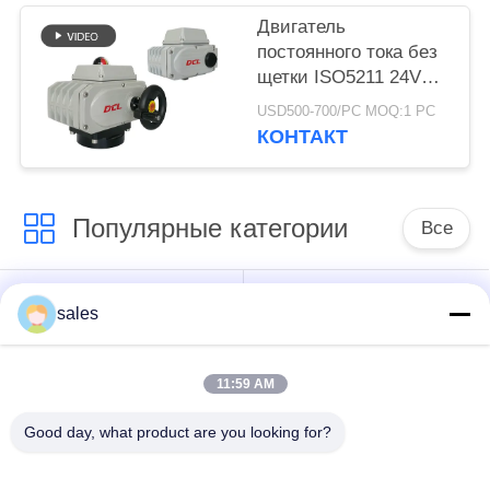
Двигатель
постоянного тока без
щетки ISO5211 24VDC
Smart Electric Actuator
USD500-700/PC MOQ:1 PC
КОНТАКТ
Популярные категории
Все
Многоразовый
Четверть поворота
sales
приводящий
11:59 AM
Взрывозащитный
Умный
электрический
электрический
Good day, what product are you looking for?
приводы
приводы