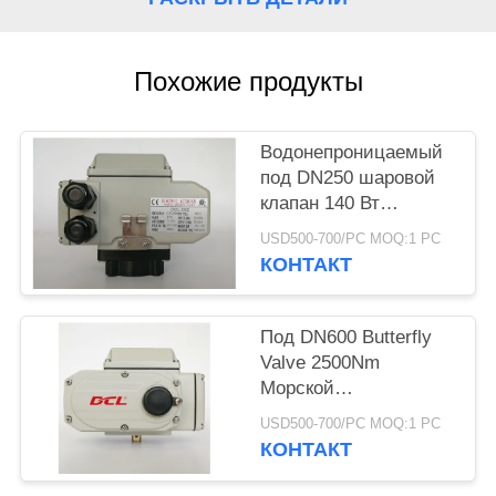
官
网
Похожие продукты
КАРТА
Водонепроницаемый
САЙТА
под DN250 шаровой
клапан 140 Вт
электрический
USD500-700/PC MOQ:1 PC
PRIVACY
исполнитель
КОНТАКТ
POLICY
Под DN600 Butterfly
Valve 2500Nm
Морской
электрический
USD500-700/PC MOQ:1 PC
приводящий
КОНТАКТ