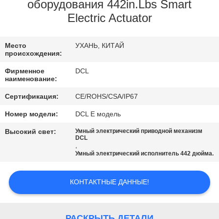
ПУТЕШЕСТВИЕ
оборудования 442in.Lbs Smart
Electric Actuator
ФАБРИКИ
Место
УХАНЬ, КИТАЙ
ПРОВЕРКА
происхождения:
КАЧЕСТВА
Фирменное
DCL
наименование:
СВЯЖИТЕСЬ
Сертификация:
CE/ROHS/CSA/IP67
МЫ
Номер модели:
DCL E модель
Высокий свет:
Умный электрический приводной механизм
DCL
СПРОСИТЕ
,
Умный электрический исполнитель 442 дюйма.
ЦИТАТУ
КОНТАКТНЫЕ ДАННЫЕ!
中
文
РАСКРЫТЬ ДЕТАЛИ