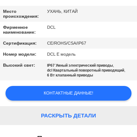
ПУТЕШЕСТВИЕ
ФАБРИКИ
Место
УХАНЬ, КИТАЙ
происхождения:
Фирменное
DCL
ПРОВЕРКА
наименование:
КАЧЕСТВА
Сертификация:
CE/ROHS/CSA/IP67
Номер модели:
DCL E модель
СВЯЖИТЕСЬ
Высокий свет:
,
IP67 Умный электрический приводы
МЫ
,
dcl Квартальный поворотный приводящий
6 Вт клапанный приводы
СПРОСИТЕ
КОНТАКТНЫЕ ДАННЫЕ!
ЦИТАТУ
РАСКРЫТЬ ДЕТАЛИ
中
文