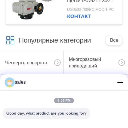
щетки ISO5211 24VDC
Smart Electric Actuator
USD500-700/PC MOQ:1 PC
КОНТАКТ
Популярные категории
Все
Многоразовый
Четверть поворота
приводящий
sales
Взрывозащитный
Умный
электрический
электрический
приводы
приводы
9:06 PM
Неисправность
Good day, what product are you looking for?
Компактный
безопасного
приводящий
электрического