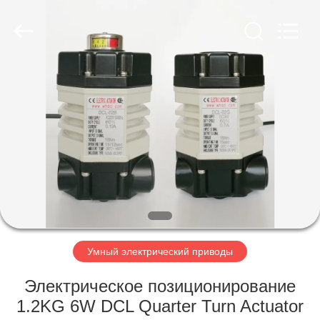
Dynamic
Corporation
Limited.
All
Rights
Reserved.
ДОМ
ПРОДУКТЫ
VR
-
ШОУ
О
Умный электрический приводы
НАС
Электрическое позиционирование
1.2KG 6W DCL Quarter Turn Actuator