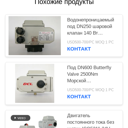
Похожие продукты
官
网
Водонепроницаемый
под DN250 шаровой
клапан 140 Вт
КАРТА
электрический
USD500-700/PC MOQ:1 PC
САЙТА
исполнитель
КОНТАКТ
PRIVACY
Под DN600 Butterfly
POLICY
Valve 2500Nm
Морской
электрический
USD500-700/PC MOQ:1 PC
приводящий
КОНТАКТ
Двигатель
постоянного тока без