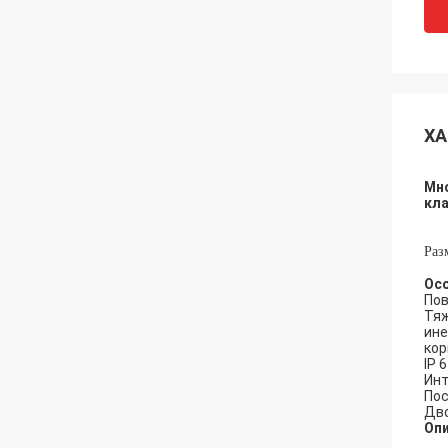
ХА
Мн
кла
Раз
Ос
Пов
Тяж
ин
кор
IP 
Инт
Пос
Дво
Оп