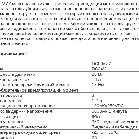
-MZZ многоразовый электрический приводящий механизм исполь
пана, чтобы убедиться, что клапан полностью запечатан.и эти к
мального крутящего момента, который похож на закрутку крышки 
 что для закрытия направления, большое превышение крутящего 
 клапан полностью запечатан.мы можем увидеть, что если крутя
рытия одинаковы, то клапан не может быть открыт, что также то 
 нужен еще больший крутящий момент, чем закрутить его.Так чт
ента является 1 секунды позже, чем двигатель начинает двигать
тной позиции.
ецификация:
п
DCL-MZZ
ла
DC24V
ность двигателя
20 Вт
минальный ток
1.1А
ндартное время/крутящий момент
18 Нм
бязательное время/крутящий момент
л поворота
3r
щая масса
1.2 кг
оляционное сопротивление
100MΩ/250VDC
сс выдержки напряжения
500ВАК 1 минута
сс защиты
IP67
л установки
360° под любым углом
ктрический интерфейс
7-ядерный кабель для
мпература окружающей среды
-25°C~+55°C
игалка
2А