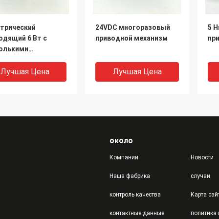
трический
24VDC многоразовый
5 
одящий 6 Вт с
приводной механизм
пр
олькими
ротами
Лучшая Цена
Лучшая Цена
около
Компании
Новости
Наша фабрика
случаи
контроль качества
Карта сай
езстыковый
3 поворота отключения
Вы
контактные данные