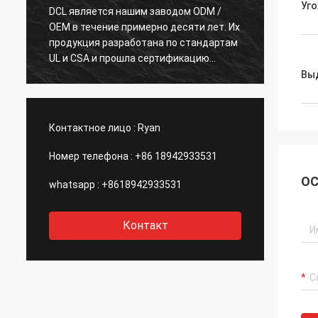
Уго
DCL является нашим заводом ODM /
С 15 л
OEM в течение примерно десяти лет. Их
очень
продукция разработана по стандартам
DCL ст
у
UL и CSA и прошла сертификацию
их сот
CSA.Очень немногие китайские
проду
Вы
производители могут производить
экспе
стандартные американские
подтв
электрические актуаторы такого
улучш
Контактное лицо :
Ryan
хорошего качества.Мы ожидаем, что
замеч
DCL сможет поддерживать инновации.
для а
Номер телефона :
+86 18942933531
ОС
whatsapp :
+8618942933531
Контакт