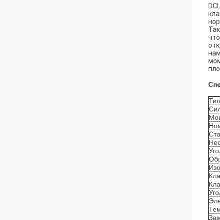
DCL
кла
нор
Так
что
отк
нам
мом
пло
Сп
Ти
Си
Мощ
Но
Ста
Нео
Уго
Об
Из
Кла
Кла
Уго
Эле
Те
Заж