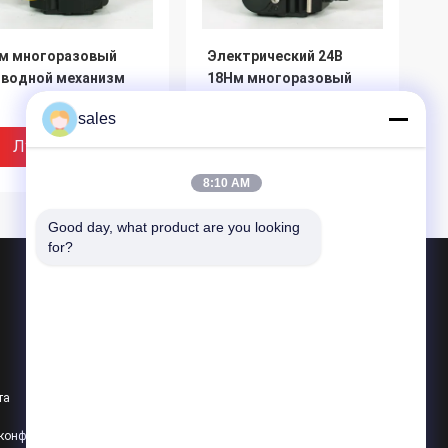
Нм многоразовый
Электрический 24В
иводной механизм
18Нм многоразовый
приводной механизм с
sales
мягким уплотнением
Лучшая Цена
Лучшая Цена
8:10 AM
Good day, what product are you looking 
for?
Продукция
Четверть поворота
Многоразовый приводящий
та
Взрывозащитный электрический приводы
сокозапечатанный
3D клапанная стойка 1,2
политика конфиденциальности
Все категории