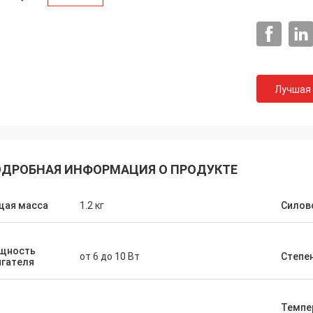
Лучшая
ДРОБНАЯ ИНФОРМАЦИЯ О ПРОДУКТЕ
щая масса
1.2 кг
Силов
щность
от 6 до 10 Вт
Степе
игателя
SA Armaturen GmbH - Германия
Группа Midea 
Темпе