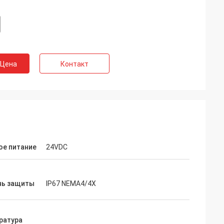
 Цена
Контакт
ое питание
24VDC
нь защиты
IP67 NEMA4/4X
- Китай
ратура