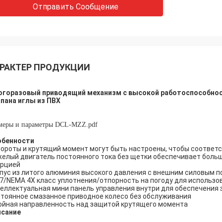
Отправить Сообщение
РАКТЕР ПРОДУКЦИИ
огоразовый приводящий механизм с высокой работоспособнос
пана иглы из ПВХ
меры и параметры DCL-MZZ.pdf
обенности
ороты и крутящий момент могут быть настроены, чтобы соответ
елый двигатель постоянного тока без щетки обеспечивает боль
ерцией
пус из литого алюминия высокого давления с внешним силовым 
67/NEMA 4X класс уплотнения/отпорность на погоду для использо
еллектуальная мини панель управления внутри для обеспечения
тоянное смазанное приводное колесо без обслуживания
йная направленность над защитой крутящего момента
исание