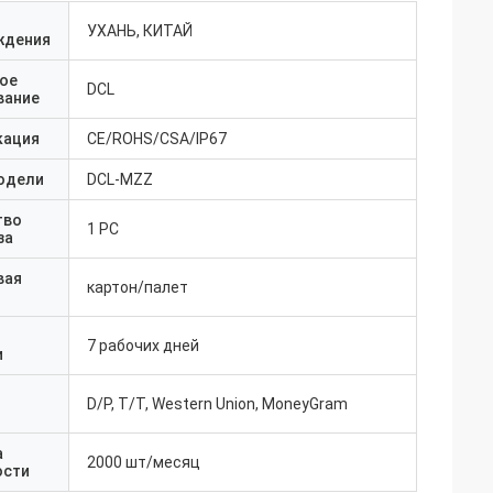
УХАНЬ, КИТАЙ
ждения
ое
DCL
вание
кация
CE/ROHS/CSA/IP67
одели
DCL-MZZ
тво
1 PC
за
вая
картон/палет
7 рабочих дней
и
D/P, T/T, Western Union, MoneyGram
а
2000 шт/месяц
ости