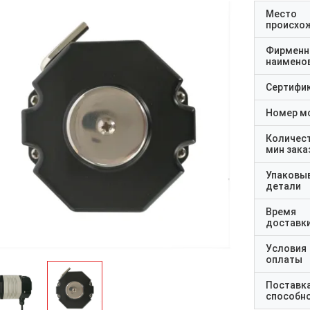
Место
происхо
Фирменн
наимено
Сертифи
Номер м
Количес
мин зака
Упаковы
детали
Время
доставк
Условия
оплаты
Поставк
способн