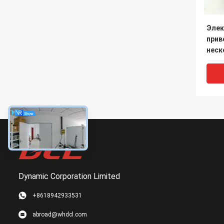
Элек
прив
неск
пово
Dynamic Corporation Limited
+8618942933531
DC б
abroad@whdcl.com